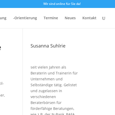
Wir sind online für Sie da!
dung
-Orientierung
Termine
Neues
Kontakt
e
Susanna Suhlrie
seit vielen Jahren als
Beraterin und Trainerin für
Unternehmen und
il-
Selbständige tätig. Gelistet
und zugelassen in
er,
verschiedenen
Beraterbörsen für
förderfähige Beratungen,
wie z.B. der N-Bank, BAFA,