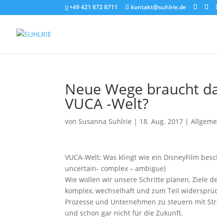
+49 421 872 8711
kontakt@suhlrie.de
Neue Wege braucht das
VUCA -Welt?
von
Susanna Suhlrie
|
18. Aug. 2017
|
Allgeme
VUCA-Welt: Was klingt wie ein DisneyFilm besch
uncertain- complex – ambigue)
Wie wollen wir unsere Schritte planen, Ziele d
komplex, wechselhaft und zum Teil widersprüc
Prozesse und Unternehmen zu steuern mit Strat
und schon gar nicht für die Zukunft.