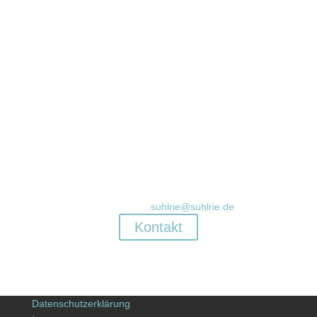
Noch Fragen?
Rufen Sie uns unter 0421 / 872 8711 an, oder senden
Sie ein Mail an
suhlrie@suhlrie.de
Kontakt
Datenschutzerklärung