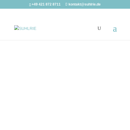
+49 421 872 8711
kontakt@suhlrie.de
Unternehmen bewegen,
Zukunft gestalten