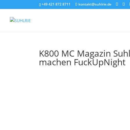
+49 421 872 8711
kontakt@suhlrie.de
K800 MC Magazin Suhlr
machen FuckUpNight