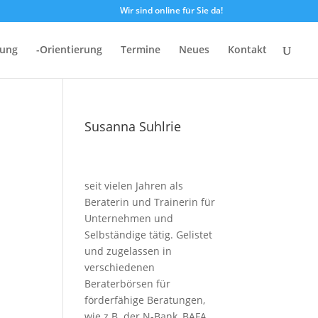
Wir sind online für Sie da!
dung
-Orientierung
Termine
Neues
Kontakt
Susanna Suhlrie
seit vielen Jahren als
Beraterin und Trainerin für
Unternehmen und
Selbständige tätig. Gelistet
und zugelassen in
verschiedenen
Beraterbörsen für
förderfähige Beratungen,
wie z.B. der N-Bank, BAFA,