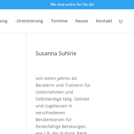
Wir sind online für Sie da!
dung
-Orientierung
Termine
Neues
Kontakt
Susanna Suhlrie
seit vielen Jahren als
Beraterin und Trainerin für
Unternehmen und
Selbständige tätig. Gelistet
und zugelassen in
verschiedenen
Beraterbörsen für
förderfähige Beratungen,
wie z.B. der N-Bank, BAFA,