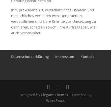
Beratungsleistungen an.
Ihre praxisnahe Art, wirtschaftliches Handeln und
menschliches Verhalten wertekongruent zu
verdeutlichen und klare Schritte zur Umsetzung zu
definieren, schätzen sowohl ihre Auftraggeber, wie
auch Veranstalter.
Datenschutzerklärung
Impressum
Kontakt
Designed by
Elegant Themes
| Powered by
WordPress