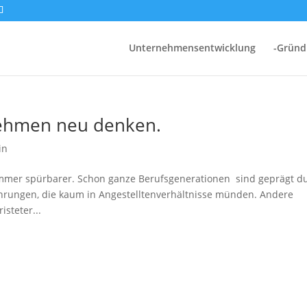
Unternehmensentwicklung
-Grün
nehmen neu denken.
in
mmer spürbarer. Schon ganze Berufsgenerationen sind geprägt d
rungen, die kaum in Angestelltenverhältnisse münden. Andere
isteter...