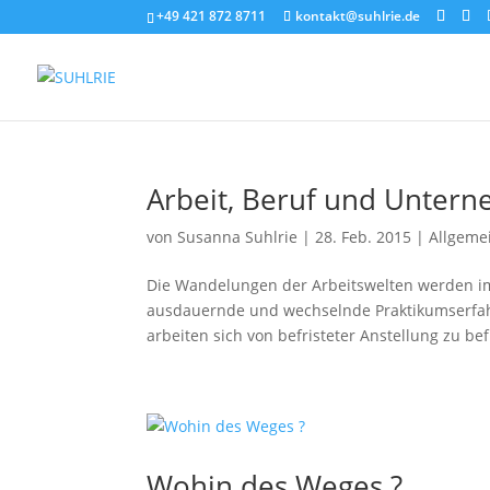
+49 421 872 8711
kontakt@suhlrie.de
Arbeit, Beruf und Unter
von
Susanna Suhlrie
|
28. Feb. 2015
|
Allgeme
Die Wandelungen der Arbeitswelten werden i
ausdauernde und wechselnde Praktikumserfah
arbeiten sich von befristeter Anstellung zu befr
Wohin des Weges ?