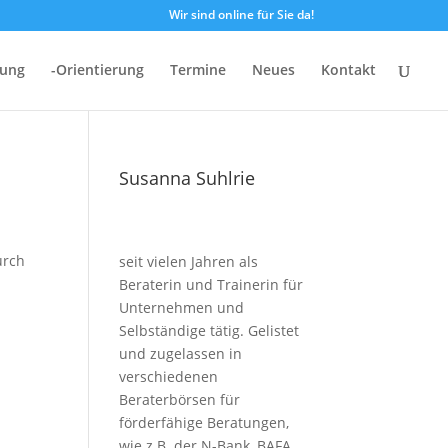
Wir sind online für Sie da!
dung
-Orientierung
Termine
Neues
Kontakt
Susanna Suhlrie
urch
seit vielen Jahren als
Beraterin und Trainerin für
Unternehmen und
Selbständige tätig. Gelistet
und zugelassen in
verschiedenen
Beraterbörsen für
förderfähige Beratungen,
wie z.B. der N-Bank, BAFA,